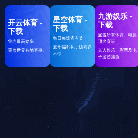
什么是“挤压下注（Squ
前言 当牌桌上出现“加
夺主动权与位置优势。
定义与场景 挤压下注是
难题”，放大弃牌率（fo
数学模型
关键度量是风险回
完整EV可写作：
EV
案例速算 盲注1/2，UT
断牌，且两个跟注者多
尺寸与执行