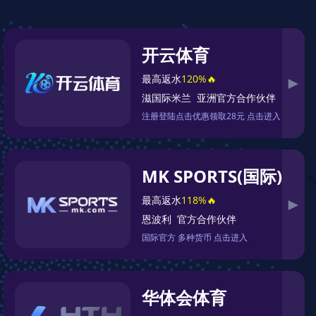
产品展示
新闻资讯
联系我们