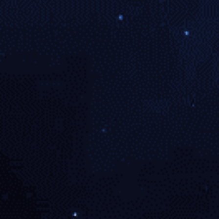
多路底池的“协调问
用公式先验估算，