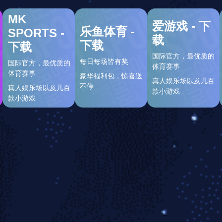
eeze Play）”？解析在多路底池中夺取主动权的数学模型
注+跟注”的多路底池，桌面瞬间堆满“死钱”。这正是挤压下注发力的时刻
指在有人开池且至少一人跟注后，选择大额再加注（3bet），意图让两端
ld equity），从而以较低风险获取高额回报。
报与弃牌率。简化的盈亏平衡阈值：
F
≥
Risk
/ (
Risk
+
Reward
)。其中
Rew
=
F
× 底池 − (1 −
F
) × 失败成本 + (被跟注时的牌力权益)。在实践
G加到6，MP与CO跟注，底池≈21。按钮位挤压到24，风险≈24，回报≈21，盈
为中弱同花连牌与小口袋，实际综合弃牌率常高于该阈值；即便被单人跟注，