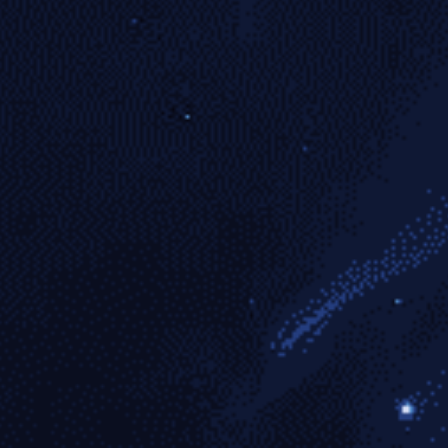
首先，从防守反击走向
一方则混用中低位5后
阵型更灵活：3-4-2
化；外援配置从“双塔”