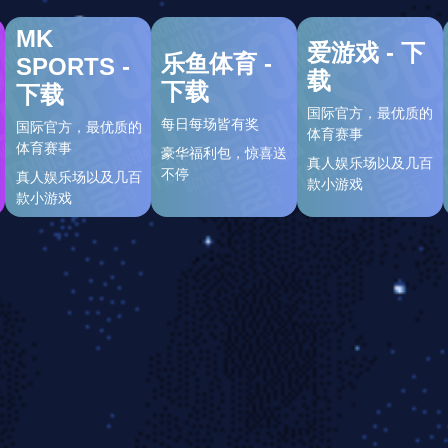
中超球队在节奏、阵型与人员配置上更新明显，传统的“守住再反击”正让
的指标与结构来驱动“战术变化”。
定义”为主题，从阵型、压迫高度、转换速度与定位球四个维度观察中超。